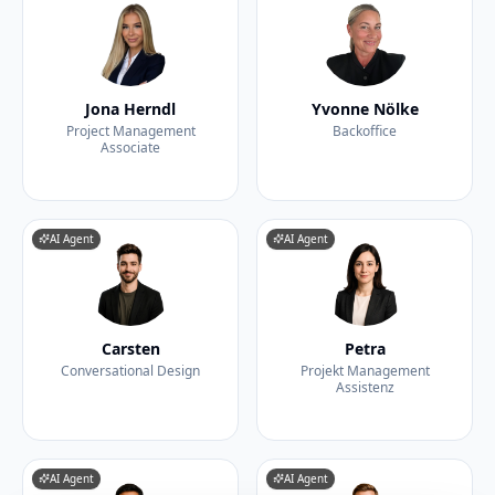
Jona Herndl
Yvonne Nölke
Project Management
Backoffice
Associate
AI Agent
AI Agent
Carsten
Petra
Conversational Design
Projekt Management
Assistenz
AI Agent
AI Agent