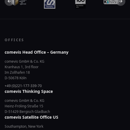
Previous slide
Next 
OFFICES
comevis Head Office – Germany
comevis GmbH & Co. KG
Kranhaus 1, 3rd floor
Im Zollhafen 18
D-50678 Köln
+49 (0)221-177-339-70
comevis Thinking Space
comevis GmbH & Co. KG
Heinz-Fröling-Straße 15
D-51429 Bergisch Gladbach
comevis Satellite Office US
Southampton, New York