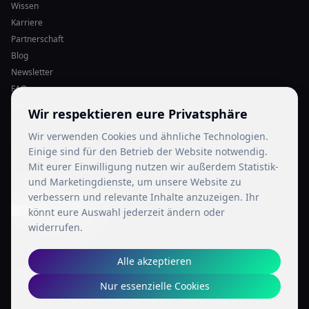
Wissen
Karriere
Partnerschaft
Blog
Newsletter
FAQ
Kontakt
Wir respektieren eure Privatsphäre
Wir verwenden Cookies und ähnliche Technologien.
LEGAL
Einige sind für den Betrieb der Website notwendig.
Mit eurer Einwilligung nutzen wir außerdem Statistik-
Impressum
und Marketingdienste, um unsere Website zu
Datenschutz
verbessern und relevante Inhalte anzuzeigen. Ihr
Cookie-Einstellungen
könnt eure Auswahl jederzeit ändern oder
widerrufen.
SOCIAL MEDIA
Alle akzeptieren
Nur essenzielle Cookies