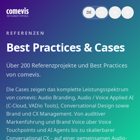
Referenzen: über 200 comevis Best Practices
Über 200 Referenzprojekte und Best Practices von comevis
DE
EN
Toggle the
References: 200+ comevis Best Practices
Over 200 comevis reference projects and best practices: A
REFERENZEN
Best Practices & Cases
Über 200 Referenzprojekte und Best Practices
von comevis.
Die Cases zeigen das komplette Leistungsspektrum
von comevis: Audio Branding, Audio / Voice Applied AI
(C-Cloud, VADio Tools), Conversational Design sowie
Brand und CX Management. Von auditiver
Markenführung und Brand Voice über Voice
Touchpoints und AI Agents bis zu skalierbarer
Conversational CX – auf einer gemeinsamen Audio-