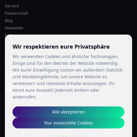
Karriere
Partnerschaft
Blog
Newsletter
FAQ
Kontakt
Wir respektieren eure Privatsphäre
Wir verwenden Cookies und ähnliche Technologien.
LEGAL
Einige sind für den Betrieb der Website notwendig.
Mit eurer Einwilligung nutzen wir außerdem Statistik-
Impressum
und Marketingdienste, um unsere Website zu
Datenschutz
verbessern und relevante Inhalte anzuzeigen. Ihr
Cookie-Einstellungen
könnt eure Auswahl jederzeit ändern oder
widerrufen.
SOCIAL MEDIA
Alle akzeptieren
Nur essenzielle Cookies