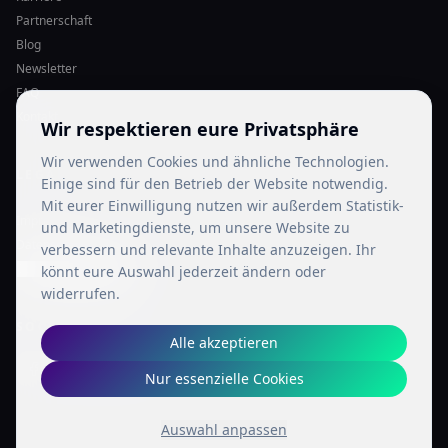
Partnerschaft
Blog
Newsletter
FAQ
Kontakt
Wir respektieren eure Privatsphäre
Wir verwenden Cookies und ähnliche Technologien.
LEGAL
Einige sind für den Betrieb der Website notwendig.
Mit eurer Einwilligung nutzen wir außerdem Statistik-
Impressum
und Marketingdienste, um unsere Website zu
Datenschutz
verbessern und relevante Inhalte anzuzeigen. Ihr
Cookie-Einstellungen
könnt eure Auswahl jederzeit ändern oder
widerrufen.
SOCIAL MEDIA
Alle akzeptieren
Nur essenzielle Cookies
Auswahl anpassen