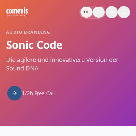
Sonic Code: Audio-DNA & Regelwerk für eure Marke
Sonic Code definiert die Audio-DNA eurer Marke – strateg
DE
EN
Toggle the
Sonic Code: Audio DNA & Framework for Your Brand
Sonic Code by comevis: your brand's strategic audio DNA. 
AUDIO BRANDING
Sonic Code
Die agilere und innovativere Version der
Sound DNA
1/2h Free Call