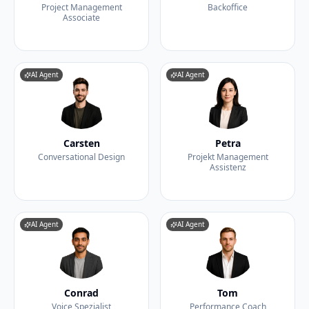
Project Management
Backoffice
Associate
AI Agent
AI Agent
Carsten
Petra
Conversational Design
Projekt Management
Assistenz
AI Agent
AI Agent
Conrad
Tom
Voice Spezialist
Performance Coach