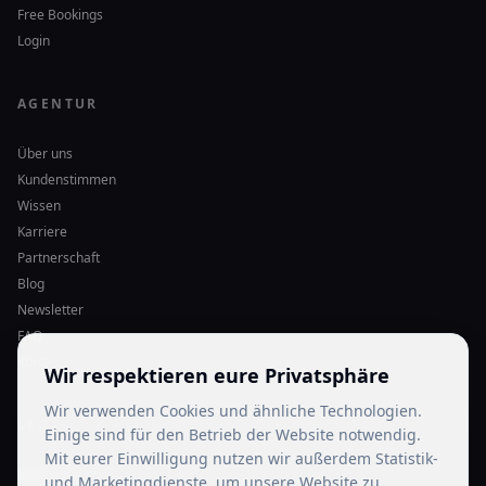
Free Bookings
Login
AGENTUR
Über uns
Kundenstimmen
Wissen
Karriere
Partnerschaft
Blog
Newsletter
FAQ
Kontakt
Wir respektieren eure Privatsphäre
Wir verwenden Cookies und ähnliche Technologien.
LEGAL
Einige sind für den Betrieb der Website notwendig.
Mit eurer Einwilligung nutzen wir außerdem Statistik-
Impressum
und Marketingdienste, um unsere Website zu