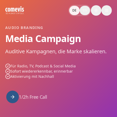
Audio Media Campaign: TV, Radio, Podcast & Social
Auditive Kampagnen verbinden Strategie, Kreation und Ums
DE
EN
Toggle the
Audio Media Campaign: TV, Radio, Podcast & Social
Auditive campaigns by comevis: strategy, creation and execu
AUDIO BRANDING
Media Campaign
Auditive Kampagnen, die Marke skalieren.
Für Radio, TV, Podcast & Social Media
Sofort wiedererkennbar, erinnerbar
Aktivierung mit Nachhall
1/2h Free Call