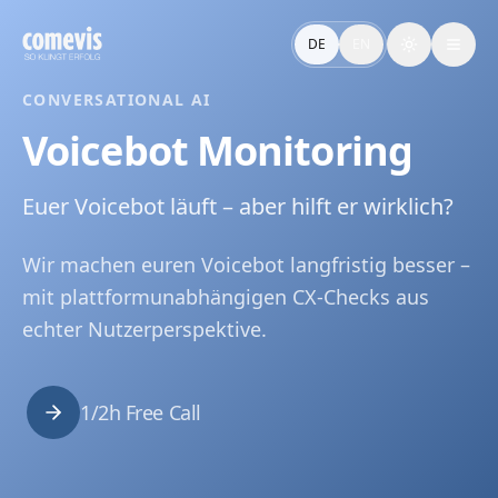
Voicebot Monitoring: CX-Checks aus echter Nutzersicht
Voicebot Monitoring prüft Voicebots aus echter Nutzerpersp
DE
EN
Toggle the
Voicebot Monitoring: CX Checks From Real User Perspectiv
Voicebot monitoring by comevis: platform-independent CX c
CONVERSATIONAL AI
Voicebot Monitoring
Euer Voicebot läuft – aber hilft er wirklich?
Wir machen euren Voicebot langfristig besser –
mit plattformunabhängigen CX-Checks aus
echter Nutzerperspektive.
1/2h Free Call