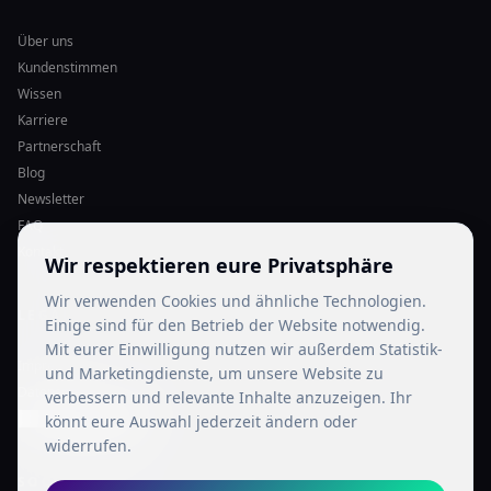
Über uns
Kundenstimmen
Wissen
Karriere
Partnerschaft
Blog
Newsletter
FAQ
Kontakt
Wir respektieren eure Privatsphäre
Wir verwenden Cookies und ähnliche Technologien.
LEGAL
Einige sind für den Betrieb der Website notwendig.
Mit eurer Einwilligung nutzen wir außerdem Statistik-
Impressum
und Marketingdienste, um unsere Website zu
Datenschutz
verbessern und relevante Inhalte anzuzeigen. Ihr
Cookie-Einstellungen
könnt eure Auswahl jederzeit ändern oder
widerrufen.
SOCIAL MEDIA