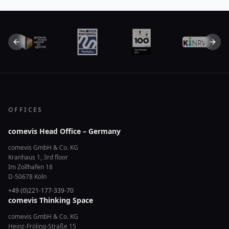
Previous slide
Next 
OFFICES
comevis Head Office – Germany
comevis GmbH & Co. KG
Kranhaus 1, 3rd floor
Im Zollhafen 18
D-50678 Köln
+49 (0)221-177-339-70
comevis Thinking Space
comevis GmbH & Co. KG
Heinz-Fröling-Straße 15