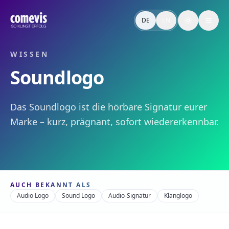
Soundlogo – Definition & Relevanz
Das Soundlogo ist die hörbare Signatur eurer Marke – kurz
DE
EN
Toggle the
Soundlogo – Definition & Why It Matters
The soundlogo is your brand's audible signature – short, dis
WISSEN
Soundlogo
Das Soundlogo ist die hörbare Signatur eurer
Marke – kurz, prägnant, sofort wiedererkennbar.
AUCH BEKANNT ALS
Audio Logo
Sound Logo
Audio-Signatur
Klanglogo