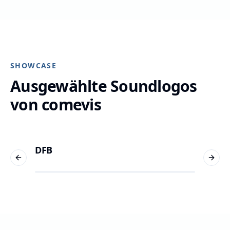
SHOWCASE
Ausgewählte Soundlogos
von comevis
DFB
N-ER
Previous slide
Next 