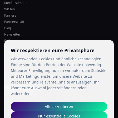
Kundenstimmen
Wissen
Karriere
Partnerschaft
Blog
Newsletter
FAQ
Kontakt
Wir respektieren eure Privatsphäre
Wir verwenden Cookies und ähnliche Technologien.
LEGAL
Einige sind für den Betrieb der Website notwendig.
Mit eurer Einwilligung nutzen wir außerdem Statistik-
Impressum
und Marketingdienste, um unsere Website zu
Datenschutz
verbessern und relevante Inhalte anzuzeigen. Ihr
Cookie-Einstellungen
könnt eure Auswahl jederzeit ändern oder
widerrufen.
SOCIAL MEDIA
Alle akzeptieren
Nur essenzielle Cookies