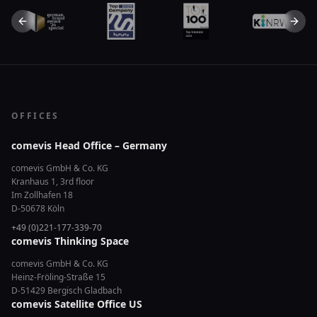
Previous slide
Next 
OFFICES
comevis Head Office – Germany
comevis GmbH & Co. KG
Kranhaus 1, 3rd floor
Im Zollhafen 18
D-50678 Köln
+49 (0)221-177-339-70
comevis Thinking Space
comevis GmbH & Co. KG
Heinz-Fröling-Straße 15
D-51429 Bergisch Gladbach
comevis Satellite Office US