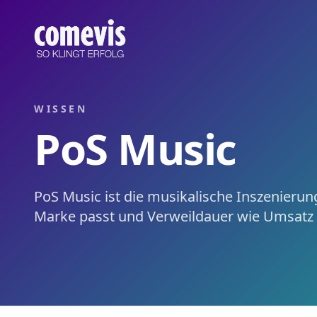
PoS Music – Definition & Relevanz
PoS Music ist die musikalische Inszenierung am Point of S
PoS Music – Definition & Why It Matters
PoS music is the musical staging at the point of sale – sto
WISSEN
PoS Music
PoS Music ist die musikalische Inszenierun
Marke passt und Verweildauer wie Umsatz b