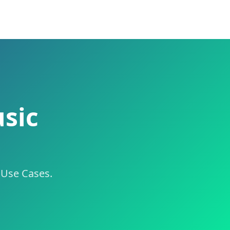
usic
e Use Cases.