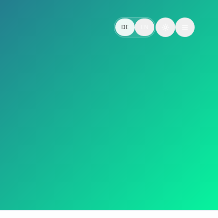
 Umsatz beeinflusst.
DE
EN
Toggle theme
ue.