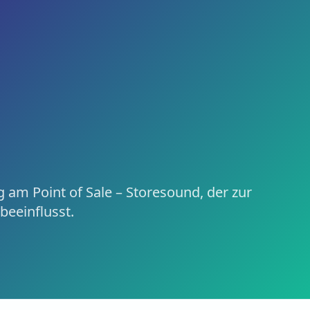
ale – Storesound, der zur Marke passt und Verweildauer wie
re sound that fits the brand and shapes dwell time and reven
g am Point of Sale – Storesound, der zur
eeinflusst.