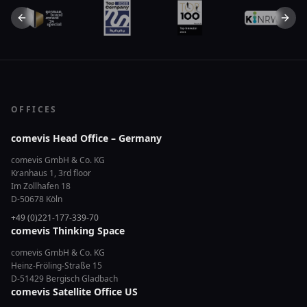
Previous slide
Next 
OFFICES
comevis Head Office – Germany
comevis GmbH & Co. KG
Kranhaus 1, 3rd floor
Im Zollhafen 18
D-50678 Köln
+49 (0)221-177-339-70
comevis Thinking Space
comevis GmbH & Co. KG
Heinz-Fröling-Straße 15
D-51429 Bergisch Gladbach
comevis Satellite Office US