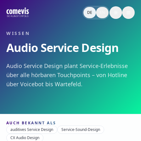
Audio Service Design – Definition & Relevanz
Audio Service Design plant Service-Erlebnisse über alle hö
DE
EN
Toggle the
Audio Service Design – Definition & Why It Matters
Audio service design shapes service experiences across ever
WISSEN
Audio Service Design
Audio Service Design plant Service-Erlebnisse
über alle hörbaren Touchpoints – von Hotline
über Voicebot bis Wartefeld.
AUCH BEKANNT ALS
auditives Service Design
Service-Sound-Design
CX Audio Design