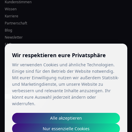
Kundenstimmen
Wissen
Karriere
Partnerschaft
Blog
Newsletter
FAQ
Kontakt
Wir respektieren eure Privatsphäre
Wir verwenden Cookies und ähnliche Technologien.
LEGAL
Einige sind für den Betrieb der Website notwendig.
Mit eurer Einwilligung nutzen wir außerdem Statistik-
Impressum
und Marketingdienste, um unsere Website zu
Datenschutz
verbessern und relevante Inhalte anzuzeigen. Ihr
Cookie-Einstellungen
könnt eure Auswahl jederzeit ändern oder
widerrufen.
SOCIAL MEDIA
Alle akzeptieren
Nur essenzielle Cookies