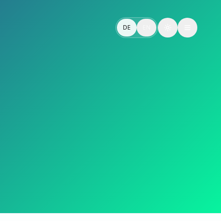
Voice Search.
DE
EN
Toggle theme
voice search.