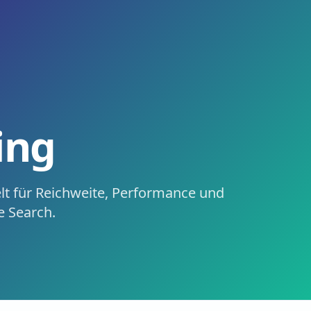
te, Performance und Markenführung – von Podcast-Ads bis 
, performance, and brand leadership – from podcast ads to 
ing
lt für Reichweite, Performance und
e Search.