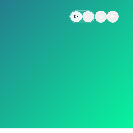
tstehen.
DE
EN
Toggle theme
lt.