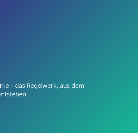
lwerk, aus dem Soundlogo, Brand Sound und Brand Voice en
rom which soundlogo, brand sound, and brand voice are bui
arke – das Regelwerk, aus dem
ntstehen.