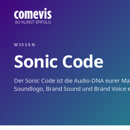
Sonic Code – Definition & Relevanz
Der Sonic Code ist die Audio-DNA eurer Marke – das Rege
Sonic Code – Definition & Why It Matters
The sonic code is your brand's audio DNA – the rulebook f
WISSEN
Sonic Code
Der Sonic Code ist die Audio-DNA eurer M
Soundlogo, Brand Sound und Brand Voice e