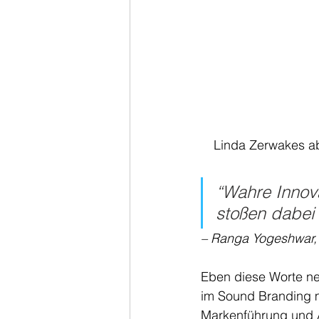
Linda Zerwakes ab
“Wahre Innova
stoßen dabei
– Ranga Yogeshwar, 
Eben diese Worte ne
im Sound Branding m
Markenführung und A