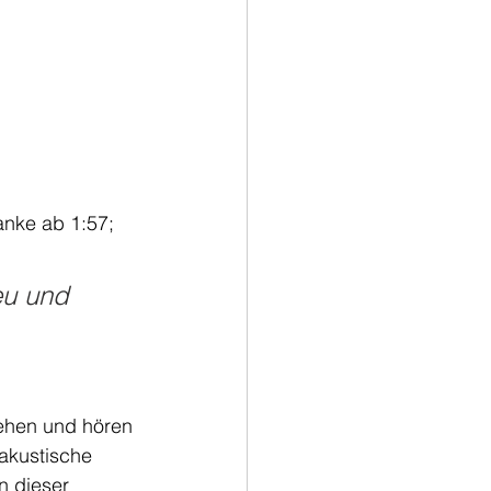
anke ab 1:57; 
eu und 
ehen und hören 
akustische 
n dieser 