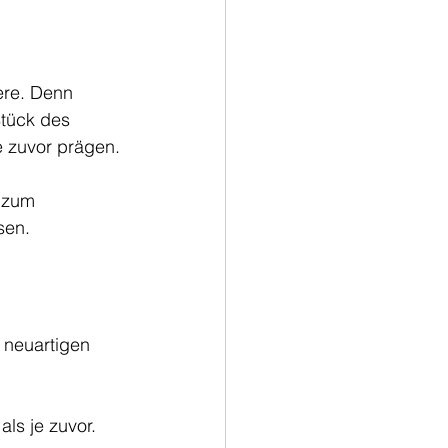
ere. Denn 
Stück des 
 zuvor prägen. 
 zum 
sen.
 neuartigen 
ls je zuvor. 