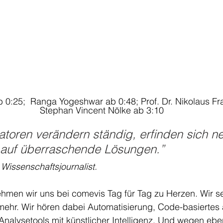
 0:25;  Ranga Yogeshwar ab 0:48; Prof. Dr. Nikolaus Fr
Stephan Vincent Nölke ab 3:10
toren verändern ständig, erfinden sich n
 auf überraschende Lösungen.” 
Wissenschaftsjournalist. 
hmen wir uns bei comevis Tag für Tag zu Herzen. Wir s
ehr. Wir hören dabei Automatisierung, Code-basiertes 
nalysetools mit künstlicher Intelligenz. Und wegen ebe