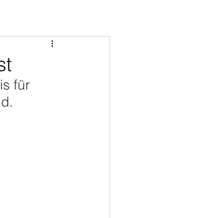
st
s für 
d. 