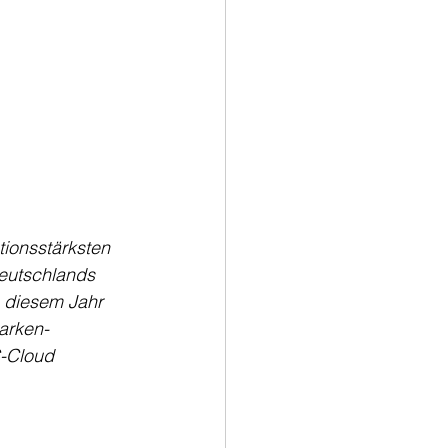
ionsstärksten 
eutschlands 
 diesem Jahr 
arken-
C-Cloud 