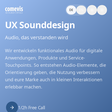
UX Sounddesign: Funktionales Audio für digitale Produkte
UX Sounddesign schafft funktionales Audio für Apps, Prod
DE
EN
Toggle the
UX Sound Design: Functional Audio for Digital Products
UX sound design by comevis: functional audio for apps, prod
UX Sounddesign
Audio, das verstanden wird
Wir entwickeln funktionales Audio für digitale
Anwendungen, Produkte und Service-
Touchpoints. So entstehen Audio-Elemente, die
Orientierung geben, die Nutzung verbessern
und eure Marke auch in kleinen Interaktionen
erlebbar machen.
1/2h Free Call