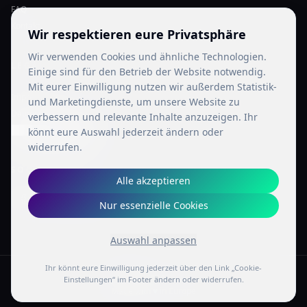
FAQ
Kontakt
Wir respektieren eure Privatsphäre
Wir verwenden Cookies und ähnliche Technologien.
LEGAL
Einige sind für den Betrieb der Website notwendig.
Mit eurer Einwilligung nutzen wir außerdem Statistik-
Impressum
und Marketingdienste, um unsere Website zu
Datenschutz
verbessern und relevante Inhalte anzuzeigen. Ihr
Cookie-Einstellungen
könnt eure Auswahl jederzeit ändern oder
widerrufen.
SOCIAL MEDIA
Alle akzeptieren
Nur essenzielle Cookies
Auswahl anpassen
Ihr könnt eure Einwilligung jederzeit über den Link „Cookie-
© 2002 – 2026
Einstellungen“ im Footer ändern oder widerrufen.
Made with
♥
in Europe