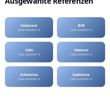
Ausgewählte Referenzen
Swisscom
BVB
Case ansehen
Case ansehen
Yello
Telekom
Case ansehen
Case ansehen
Schwartau
badenova
Case ansehen
Case ansehen