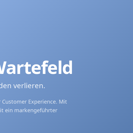
engeführten Kommunikationsraum – informativ, hilfreich u
nt
into a brand-led communication space – informative, helpfu
artefeld
den verlieren.
er Customer Experience. Mit
it ein markengeführter