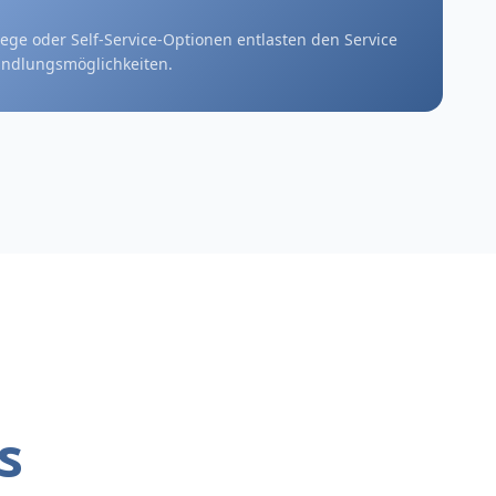
ege oder Self-Service-Optionen entlasten den Service
ndlungsmöglichkeiten.
s