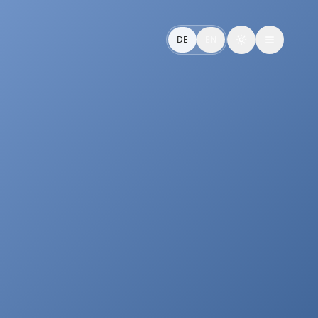
nd hörbar konsistent.
DE
EN
Toggle theme
l and aligned with your audio brand.