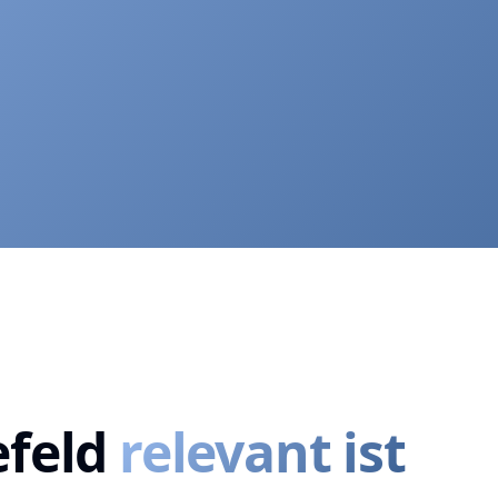
feld
relevant ist