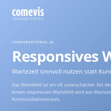
Responsives Wartefeld: Wartezeit als Markenkontakt
Responsives Wartefeld verwandelt Wartezeit in einen mark
Responsive Hold Experience: Wait Time as Brand Touchpoi
Responsive hold experience by comevis: turn waiting time 
CONVERSATIONAL AI
Responsives W
Wartezeit sinnvoll nutzen statt Kun
Das Wartefeld ist ein oft unterschätzter Teil d
einem responsiven Wartefeld wird aus Warteze
Kommunikationsraum.