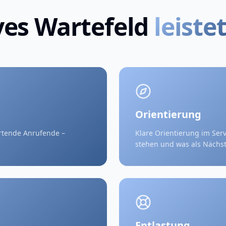
ves Wartefeld
leiste
Orientierung
artende Anrufende –
Klare Orientierung im Serv
stehen und was als Nächst
Entlastung