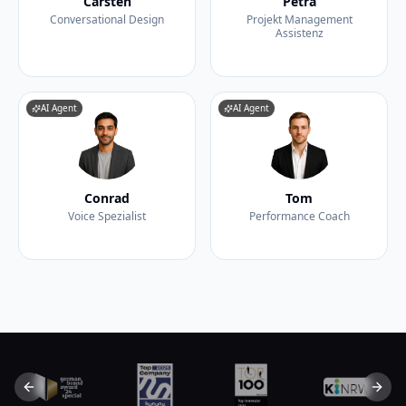
Carsten
Petra
Conversational Design
Projekt Management
Assistenz
AI Agent
AI Agent
Conrad
Tom
Voice Spezialist
Performance Coach
Previous slide
Next 