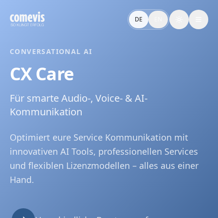
CX Care: AI-Tools, Services & Lizenzmodelle für Service
CX Care von comevis bündelt Applied AI Tools, professionell
DE
EN
Toggle the
CX Care: AI Tools, Services & Licensing for CX Teams
CX Care by comevis: a holistic package combining C-Cloud Ap
CONVERSATIONAL AI
CX Care
Für smarte Audio-, Voice- & AI-
Kommunikation
Optimiert eure Service Kommunikation mit
innovativen AI Tools, professionellen Services
und flexiblen Lizenzmodellen – alles aus einer
Hand.