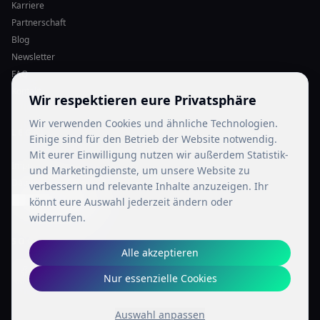
Karriere
Partnerschaft
Blog
Newsletter
FAQ
Kontakt
Wir respektieren eure Privatsphäre
Wir verwenden Cookies und ähnliche Technologien.
LEGAL
Einige sind für den Betrieb der Website notwendig.
Mit eurer Einwilligung nutzen wir außerdem Statistik-
Impressum
und Marketingdienste, um unsere Website zu
Datenschutz
verbessern und relevante Inhalte anzuzeigen. Ihr
Cookie-Einstellungen
könnt eure Auswahl jederzeit ändern oder
widerrufen.
SOCIAL MEDIA
Alle akzeptieren
Nur essenzielle Cookies
Auswahl anpassen