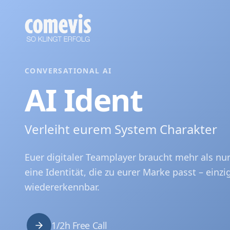
AI Ident: Markenidentität für Voicebots & AI-Systeme
AI Ident entwickelt die Markenidentität für Voicebots und
AI Ident: Brand Identity for Voicebots & AI Systems
AI Ident by comevis: give your voice agent a brand-aligned 
CONVERSATIONAL AI
AI Ident
Verleiht eurem System Charakter
Euer digitaler Teamplayer braucht mehr als nur
eine Identität, die zu eurer Marke passt – einzi
wiedererkennbar.
1/2h Free Call