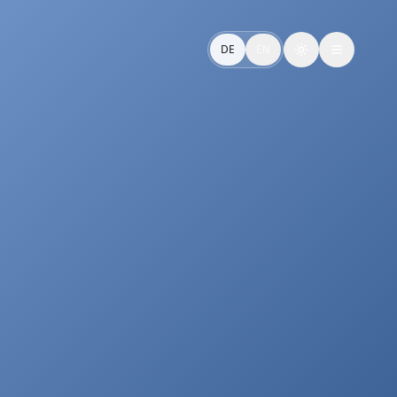
g über digitale Touchpoints hinweg.
DE
EN
Toggle theme
al touchpoint.