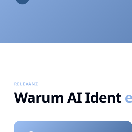
RELEVANZ
Warum AI Ident
e