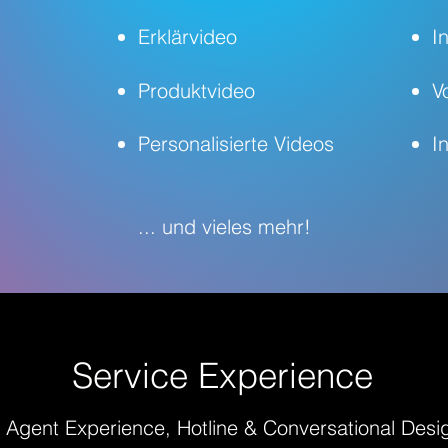
Erklärvideo
I
Produktvideo
V
Personalisierte Videos
I
... und vieles mehr!
Service Experience
 Agent Experience, Hotline & Conversational Desi