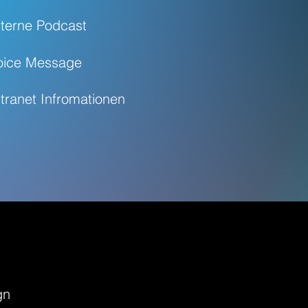
nterne Podcast
oice Message
ntranet Infromationen
gn