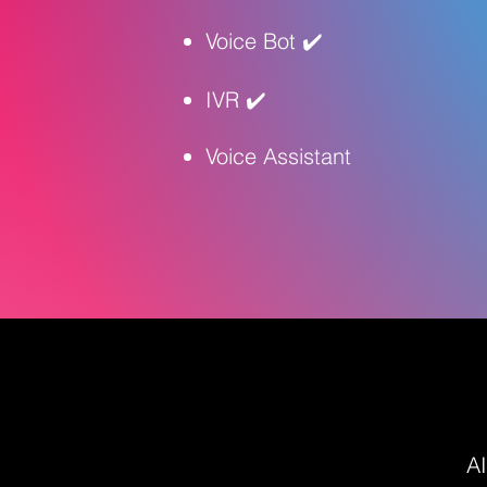
Voice Bot ✔️
IVR ✔️
Voice Assistant
AI