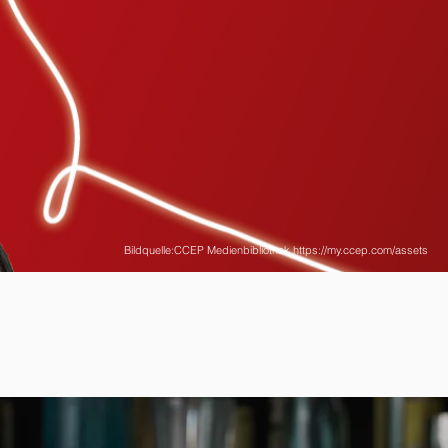
Bildquelle:CCEP Medienbibliothek
https://my.ccep.com/assets