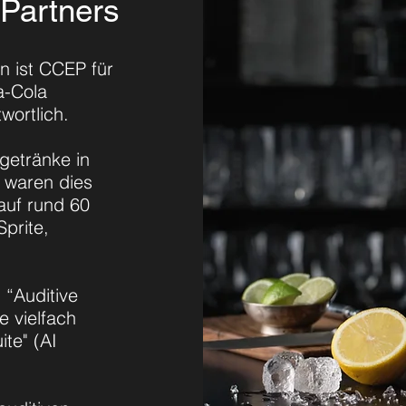
 Partners
n ist CCEP für
a-Cola
wortlich.
getränke in
 waren dies
 auf rund 60
prite,
 “Auditive
 vielfach
te" (AI