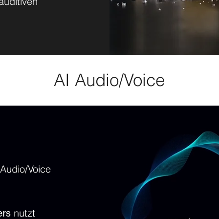
uditiven
AI Audio/Voice
 Audio/Voice
nutzt
ers