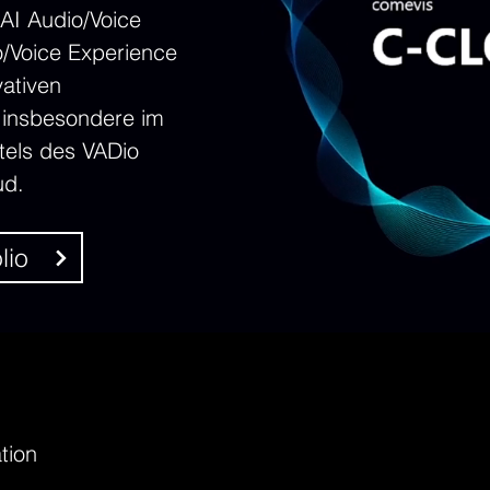
AI Audio/Voice
io/Voice Experience
vativen
 insbesondere im
tels des VADio
ud.
lio
tion