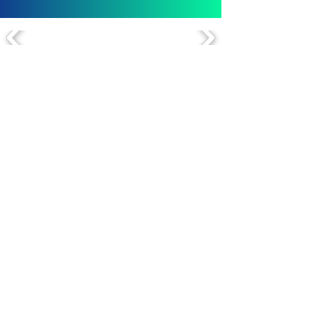
OFFICES
comevis Head Office, based in Germany
comevis GmbH & Co. KG
Kranhaus 1, 3rd floor
Im Zollhafen 18
D-50678 Köln
+49 (0)221-177-339-70
comevis Thinking Space
comevis GmbH & Co. KG
Heinz-Fröling-Straße 15
D-51429 Bergisch Gladbach
comevis Satellite Office US
SOUTHAMPTON, NEW YORK
18 Windmill Lane
Southampton, NY 11968
LEISTUNGEN