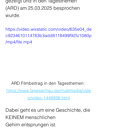
gezeigt und in den Tagesthemen 
(ARD) am 25.03.2025 besprochen 
wurde.
https://video.wixstatic.com/video/635e04_de
c9234610114783b3add8118499f925/1080p
/mp4/file.mp4
ARD Filmbeitrag in den Tagesthemen: 
https://www.tagesschau.de/multimedia/vide
o/video-1448898.html
Dabei geht es um eine Geschichte, die 
KEINEM menschlichen 
Gehirn entsprungen ist.