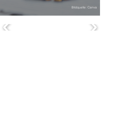
Bildquelle: Canva
OFFICES
comevis Head Office, based in Germany
comevis GmbH & Co. KG
Kranhaus 1, 3rd floor
Im Zollhafen 18
D-50678 Köln
+49 (0)221-177-339-70
comevis Thinking Space
comevis GmbH & Co. KG
Heinz-Fröling-Straße 15
D-51429 Bergisch Gladbach
comevis Satellite Office US
SOUTHAMPTON, NEW YORK
18 Windmill Lane
Southampton, NY 11968
LEISTUNGEN