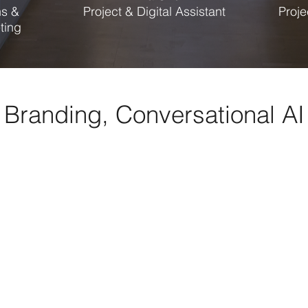
s &
Project & Digital Assistant
Proj
ting
 Branding, Conversational A